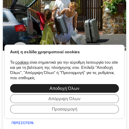
Αυτή η σελίδα χρησιμοποιεί cookies
Τα
cookies
είναι σημαντικά για την εύρυθμη λειτουργία του site
Διακοπές και internet: τι
και για τη βελτίωση της πλοήγησης σου. Επίλεξε "Αποδοχή
Όλων", "Απόρριψη Όλων" ή "Προσαρμογή" για τις ρυθμίσεις
πρέπει να ξέρεις πριν
που επιθυμείς
Αποδοχή Όλων
φύγεις
Απόρριψη Όλων
Πριν κλείσεις τη βαλίτσα, υπάρχει κάτι που ξεχνάει
σχεδόν ο καθένας: τι γίνεται με το internet όσο λείπεις;
Προσαρμογή
ΠΕΡΙΣΣΌΤΕΡΑ