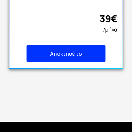
39€
/μήνα
Απόκτησέ το