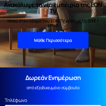
Aνακάλυψε τη νέα εμπειρία της EON
TV
Μπες στον κόσμο του EON TV μόνο με 10,00€ /
μήνα
Μάθε Περισσότερα
Δωρεάν Ενημέρωση
από εξειδικευμένο σύμβουλο
Τηλέφωνο