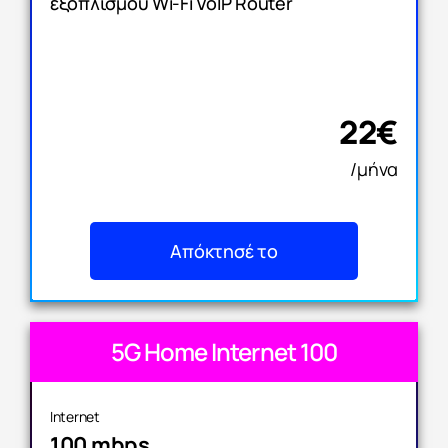
εξοπλισμού Wi-Fi VoIP Router
22€
/μήνα
Απόκτησέ το
5G Home Internet 100
Internet
100 mbps