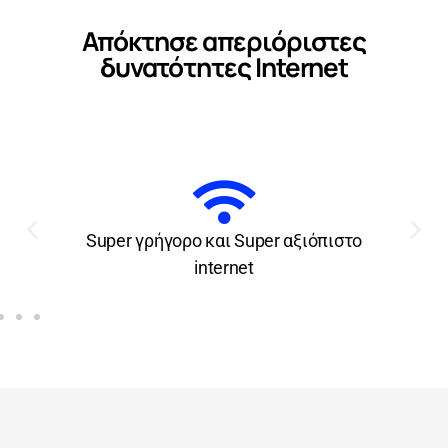
Απόκτησε απεριόριστες
δυνατότητες Internet
Απεριόριστη ομιλία προς εθνικά
σταθερά & κινητά